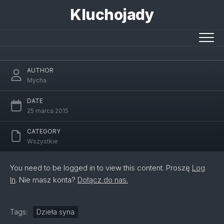
Skip
Kluchojady
to
content
Artysta domowy, czyli terapia ręki
AUTHOR
Mycha
DATE
25 marca 2015
CATEGORY
Wszystkie
You need to be logged in to view this content. Proszę
Log
In
. Nie masz konta?
Dołącz do nas.
Tags:
Dzieła syna