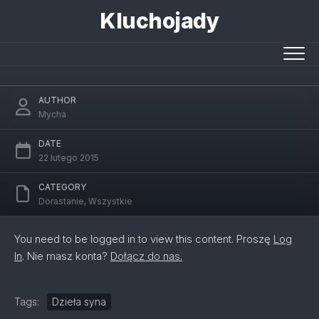
Skip
Kluchojady
to
content
Muszkieterowie i muszkiety
AUTHOR
Mycha
DATE
22 lutego 2015
CATEGORY
Dorastanie
,
Wszystkie
You need to be logged in to view this content. Proszę
Log
In
. Nie masz konta?
Dołącz do nas.
Tags:
Dzieła syna