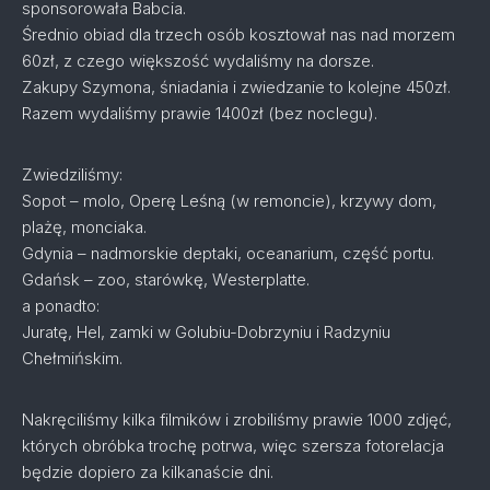
sponsorowała Babcia.
Średnio obiad dla trzech osób kosztował nas nad morzem
60zł, z czego większość wydaliśmy na dorsze.
Zakupy Szymona, śniadania i zwiedzanie to kolejne 450zł.
Razem wydaliśmy prawie 1400zł (bez noclegu).
Zwiedziliśmy:
Sopot – molo, Operę Leśną (w remoncie), krzywy dom,
plażę, monciaka.
Gdynia – nadmorskie deptaki, oceanarium, część portu.
Gdańsk – zoo, starówkę, Westerplatte.
a ponadto:
Juratę, Hel, zamki w Golubiu-Dobrzyniu i Radzyniu
Chełmińskim.
Nakręciliśmy kilka filmików i zrobiliśmy prawie 1000 zdjęć,
których obróbka trochę potrwa, więc szersza fotorelacja
będzie dopiero za kilkanaście dni.