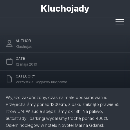
Skip
Kluchojady
to
content
Podsumowanie
AUTHOR
Kluchojad
DATE
12 maja 2010
CATEGORY
Wszystkie
,
Wyjazdy urlopowe
Wyjazd zakończony, czas na małe podsumowanie:
Przejechaliśmy ponad 1200km, z baku zniknęło prawie 85
litrów ON. W aucie spędziliśmy ok 18h. Na paliwo,
autostrady i parkingi wydaliśmy trochę ponad 400zł.
Osiem noclegów w hotelu Novotel Marina Gdańsk