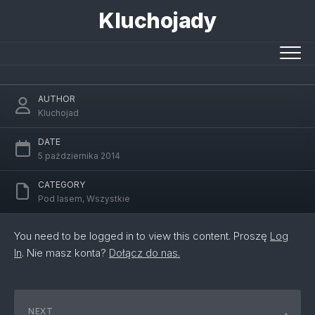
Skip
Kluchojady
to
Jesienny weekend pod lasem (pierwszy
content
od wakacji)
AUTHOR
Kluchojad
DATE
5 października 2014
CATEGORY
Pod lasem
,
Wszystkie
You need to be logged in to view this content. Proszę
Log
In
. Nie masz konta?
Dołącz do nas.
NEXT