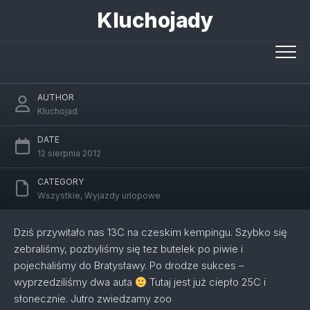
Skip
Kluchojady
to
content
Bratysława
AUTHOR
Kluchojad
DATE
12 sierpnia 2012
CATEGORY
Wszystkie
,
Wyjazdy urlopowe
Dziś przywitało nas 13C na czeskim kempingu. Szybko się
zebraliśmy, pozbyliśmy się tez butelek po piwie i
pojechaliśmy do Bratysławy. Po drodze sukces –
wyprzedziliśmy dwa auta
Tutaj jest już ciepło 25C i
słonecznie. Jutro zwiedzamy zoo