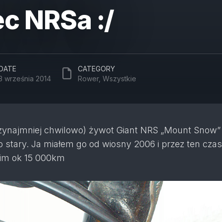
c NRSa :/
DATE
CATEGORY
3 września 2014
Rower
,
Wszystkie
rzynajmniej chwilowo) żywot Giant NRS „Mount Snow”
 stary. Ja miałem go od wiosny 2006 i przez ten czas
nim ok 15 000km