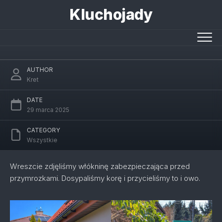
Skip
Kluchojady
to
content
Wiosenna rabata
AUTHOR
Kret
DATE
29 marca 2025
CATEGORY
Wszystkie
Wreszcie zdjęliśmy włókninę zabezpieczająca przed
przymrozkami. Dosypaliśmy korę i przycieliśmy to i owo.