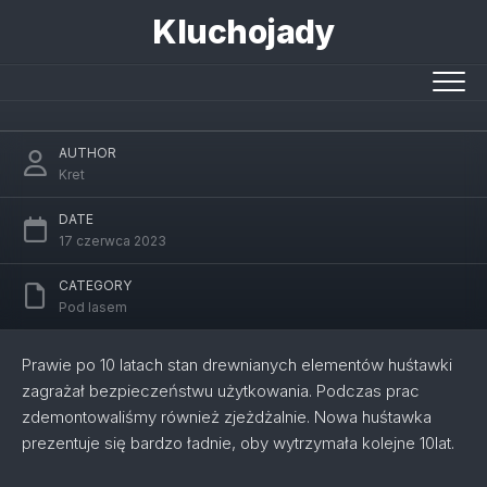
Skip
Kluchojady
to
content
Wymiana huśtawki i…
AUTHOR
Kret
DATE
17 czerwca 2023
CATEGORY
Pod lasem
Prawie po 10 latach stan drewnianych elementów huśtawki
zagrażał bezpieczeństwu użytkowania. Podczas prac
zdemontowaliśmy również zjeżdżalnie. Nowa huśtawka
prezentuje się bardzo ładnie, oby wytrzymała kolejne 10lat.