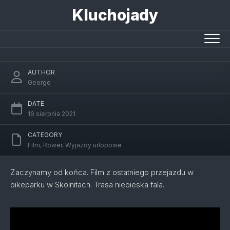
Skip
Kluchojady
to
content
Skolnity – niebieska fala
AUTHOR
George
DATE
16 sierpnia 2021
CATEGORY
Film
,
Rower
,
Wyjazdy urlopowe
Zaczynamy od końca. Film z ostatniego przejazdu w
bikeparku w Skolnitach. Trasa niebieska fala.