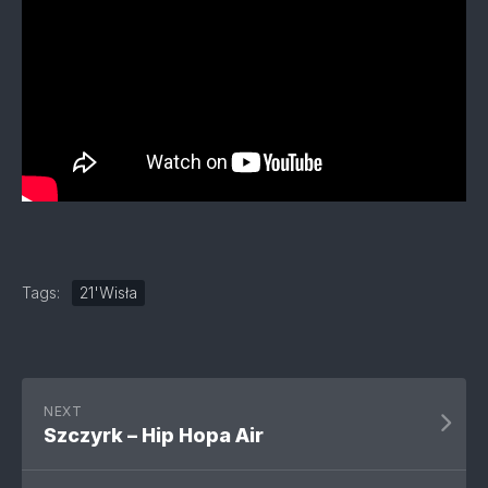
Tags:
21'Wisła
NEXT
Szczyrk – Hip Hopa Air