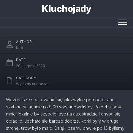
Skip
Kluchojady
to
content
Szalony powrót
AUTHOR
Kret
DATE
20 sierpnia 2020
CATEGORY
Wyjazdy urlopowe
Wczorajsze spakowanie się jak zwykle pomogło rano,
szybkie śniadanie i o 9:00 wystartowaliśmy. Pojechaliśmy
mniej lokalnie by szybciej być na autostradzie i chyba się
opłaciło. Jechało się bardzo dobrze, korki były w druga
stronę, tirów było mało. Dzięki czemu chwilę po 13 byliśmy