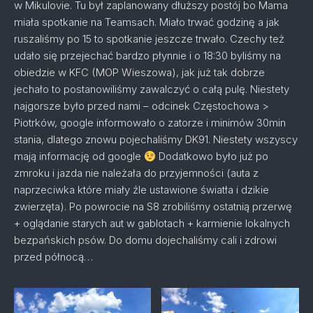
w Mikulovie. Tu był zaplanowany dłuższy postój bo Mama
miała spotkanie na Teamsach. Miało trwać godzinę a jak
ruszaliśmy po 15 to spotkanie jeszcze trwało. Czechy też
udało się przejechać bardzo płynnie i o 18:30 byliśmy na
obiedzie w KFC (MOP Wieszowa), jak już tak dobrze
jechało to postanowiliśmy zawalczyć o całą pulę. Niestety
najgorsze było przed nami – odcinek Częstochowa >
Piotrków, google informowało o zatorze i minimów 30min
stania, dlatego znowu pojechaliśmy DK91. Niestety wszyscy
mają informację od google
Dodatkowo było już po
zmroku i jazda nie należała do przyjemności (auta z
naprzeciwka które miały źle ustawione światła i dzikie
zwierzęta). Po powrocie na S8 zrobiliśmy ostatnią przerwę
+ oglądanie starych aut w gablotach + karmienie lokalnych
bezpańskich psów. Do domu dojechaliśmy cali i zdrowi
przed północą…