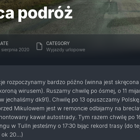
ca podróż
ATE
CATEGORY
 sierpnia 2020
Wyjazdy urlopowe
e rozpoczynamy bardzo późno (winna jest skręcona 
 koroną wirusem). Ruszamy chwilę po ósmej, o 11 mij
 jechaliśmy dk91). Chwilę po 13 opuszczamy Polskę
rzed Mikulowem jest w remoncie odbijamy na brecla
ntowany kawał autostrady. Tym razem chwilę po 1
ngu w Tulln jesteśmy o 17:30 bijąc rekord trasy (do te
u ok 20…)