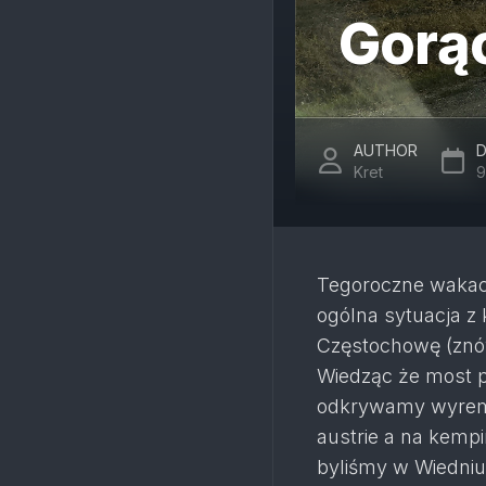
Gorą
AUTHOR
D
Kret
9
Tegoroczne wakacj
ogólna sytuacja z
Częstochowę (znów
Wiedząc że most p
odkrywamy wyremo
austrie a na kempi
byliśmy w Wiedni