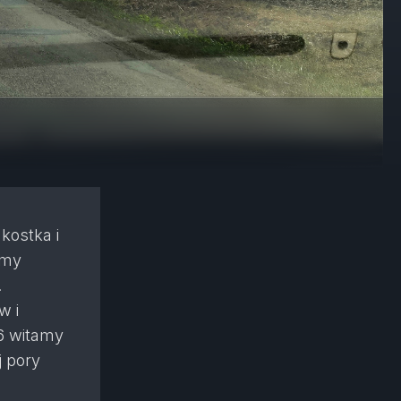
kostka i
amy
.
w i
6 witamy
j pory