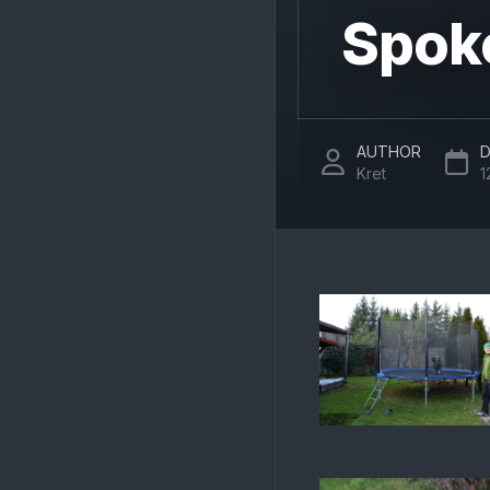
Spoko
AUTHOR
D
Kret
1