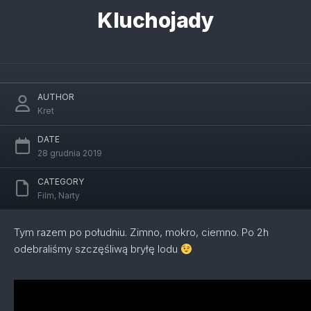
Skip
Kluchojady
to
content
Pierwszy trening na tyczkach
AUTHOR
Kret
DATE
28 grudnia 2019
CATEGORY
Film
,
Narty
Tym razem po południu. Zimno, mokro, ciemno. Po 2h
odebraliśmy szczęśliwą bryłę lodu