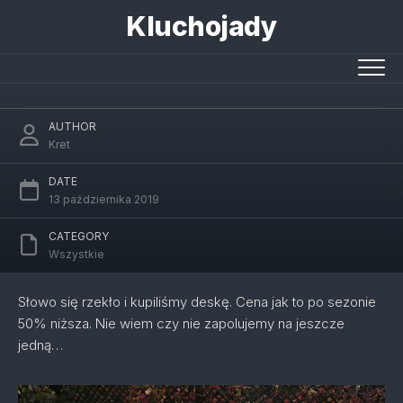
Skip
Kluchojady
to
content
SUP kupiony
AUTHOR
Kret
DATE
13 października 2019
CATEGORY
Wszystkie
Słowo się rzekło i kupiliśmy deskę. Cena jak to po sezonie
50% niższa. Nie wiem czy nie zapolujemy na jeszcze
jedną…