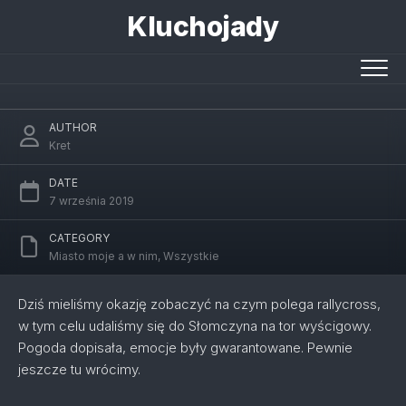
Skip
Kluchojady
to
content
Rallycross Słomczyn
AUTHOR
Kret
DATE
7 września 2019
CATEGORY
Miasto moje a w nim
,
Wszystkie
Dziś mieliśmy okazję zobaczyć na czym polega rallycross,
w tym celu udaliśmy się do Słomczyna na tor wyścigowy.
Pogoda dopisała, emocje były gwarantowane. Pewnie
jeszcze tu wrócimy.