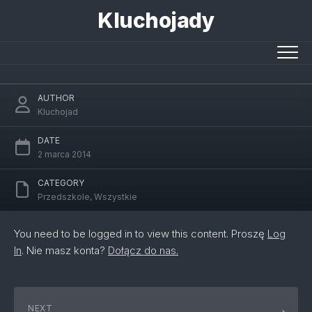
Skip
Kluchojady
to
content
Urodziny w przedszkolu
AUTHOR
Kluchojad
DATE
2 marca 2014
CATEGORY
Przedszkole
,
Wszystkie
You need to be logged in to view this content. Proszę
Log
In
. Nie masz konta?
Dołącz do nas.
NEXT