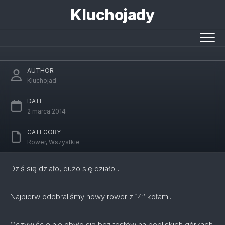
Skip
Kluchojady
to
content
Nowy rower – 14″ (5)
AUTHOR
Kluchojad
DATE
2 marca 2014
CATEGORY
Rower
,
Wszystkie
Dziś się działo, dużo się działo…
Najpierw odebraliśmy nowy rower z 14″ kołami.
Oczywiście nie obyło się bez testów na pobliskich górkach.