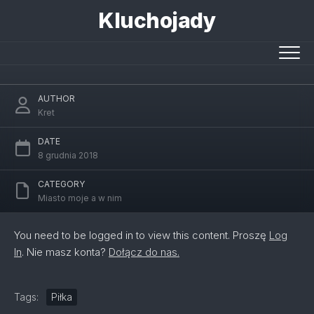
Skip
Kluchojady
to
content
Turniej piłkarski
AUTHOR
Kret
DATE
8 grudnia 2018
CATEGORY
Miasto moje a w nim
You need to be logged in to view this content. Proszę
Log
In
. Nie masz konta?
Dołącz do nas.
Tags:
Piłka