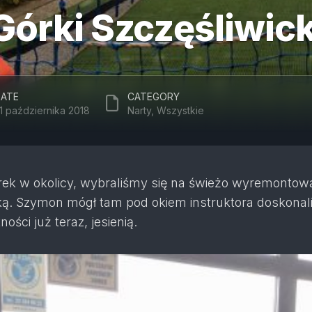
Górki Szczęśliwick
ATE
CATEGORY
1 października 2018
Narty
,
Wszystkie
rek w okolicy, wybraliśmy się na świeżo wyremontow
ką. Szymon mógł tam pod okiem instruktora doskonal
ności już teraz, jesienią.