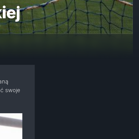
iej
aną
ić swoje