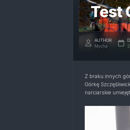
Test 
AUTHOR
D
Mycha
2
Z braku innych gó
Górkę Szczęśliwic
narciarskie umiejęt