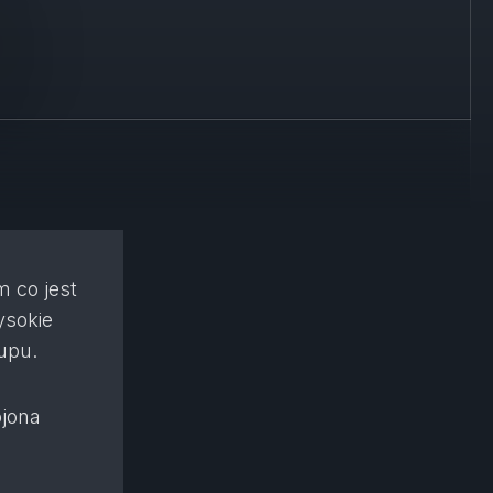
m co jest
ysokie
upu.
jona