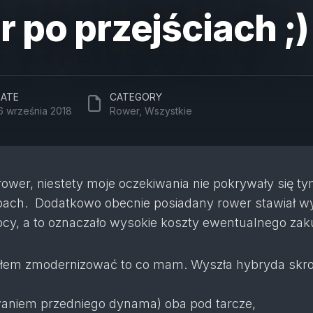
 po przejściach ;)
ATE
CATEGORY
6 września 2018
Rower
,
Wszystkie
ower, niestety moje oczekiwania nie pokrywały się ty
pach. Dodatkowo obecnie posiadany rower stawiał w
y, a to oznaczało wysokie koszty ewentualnego zak
iłem zmodernizować to co mam. Wyszła hybryda skro
waniem przedniego dynama) oba pod tarcze,