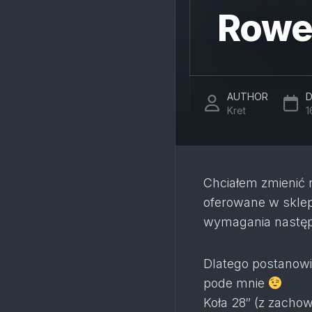
Rower
AUTHOR
D
Kret
1
Chciałem zmienić r
oferowane w skle
wymagania następc
Dlatego postanow
pode mnie
Koła 28″ (z zacho