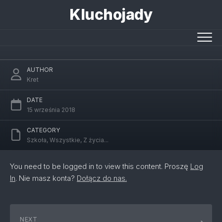
Skip
Kluchojady
to
content
Urodziny Olka
AUTHOR
Kret
DATE
15 września 2018
CATEGORY
Szkoła
,
Wszystkie
,
Z życia...
You need to be logged in to view this content. Proszę
Log
In
. Nie masz konta?
Dołącz do nas.
NEXT