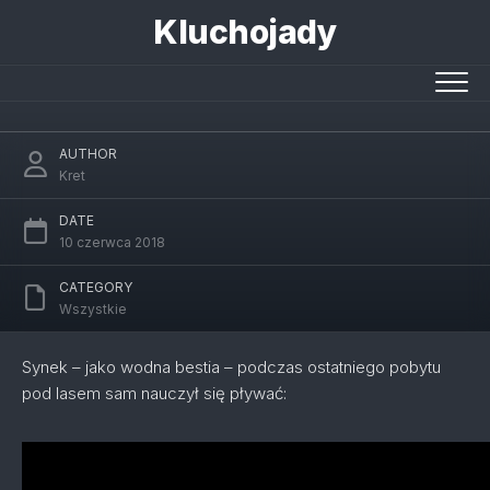
Skip
Kluchojady
to
Samodzielny kurs nauki pływania w 24
content
godziny
AUTHOR
Kret
DATE
10 czerwca 2018
CATEGORY
Wszystkie
Synek – jako wodna bestia – podczas ostatniego pobytu
pod lasem sam nauczył się pływać: