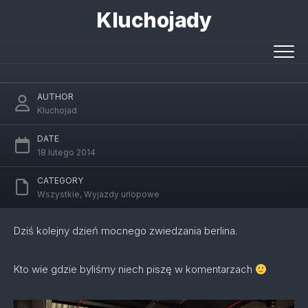
Skip
Kluchojady
to
content
Muzealnie cały czas
AUTHOR
Kluchojad
DATE
18 lutego 2014
CATEGORY
Wszystkie
,
Wyjazdy urlopowe
Dziś kolejny dzień mocnego zwiedzania berlina.
Kto wie gdzie byliśmy niech piszę w komentarzach