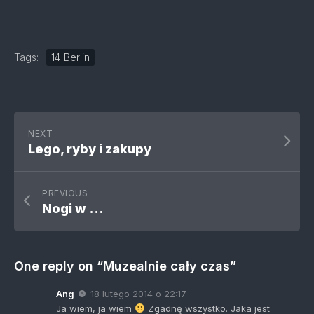
Tags:
14'Berlin
NEXT
Lego, ryby i zakupy
PREVIOUS
Nogi w …
One reply on “Muzealnie cały czas”
Ang
18 lutego 2014 o 22:17
Ja wiem, ja wiem
Zgadnę wszystko. Jaka jest