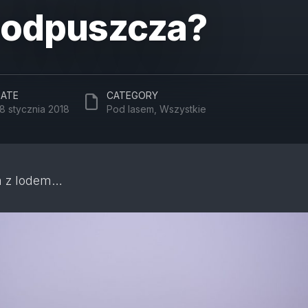
 odpuszcza?
ATE
CATEGORY
8 stycznia 2018
Pod lasem
,
Wszystkie
a z lodem…