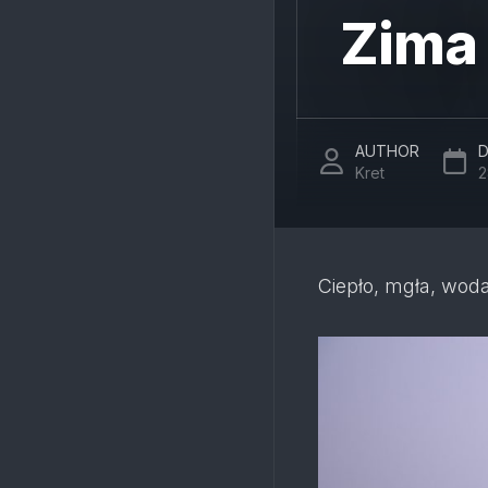
Zima
AUTHOR
D
Kret
2
Ciepło, mgła, wod