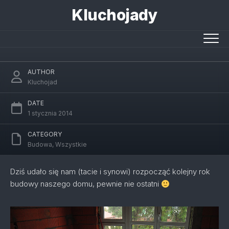
Skip
Kluchojady
to
content
Kolejny rok budowy rozpoczęty
AUTHOR
Kluchojad
DATE
1 stycznia 2014
CATEGORY
Budowa
,
Wszystkie
Dziś udało się nam (tacie i synowi) rozpocząć kolejny rok
budowy naszego domu, pewnie nie ostatni