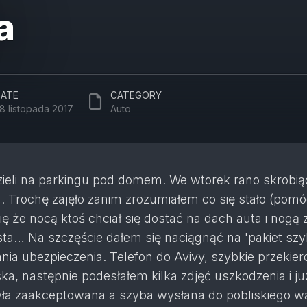
a
ATE
CATEGORY
8 listopada 2017
Auto
dzieli na parkingu pod domem. We wtorek rano skrobi
. Trochę zajęło zanim zrozumiałem co się stało (pomó
ię że nocą ktoś chciał się dostać na dach auta i nogą z
sta… Na szczęście dałem się naciągnąć na 'pakiet sz
ia ubezpieczenia. Telefon do Avivy, szybkie przekie
ska, następnie podesłałem kilka zdjęć uszkodzenia i ju
yła zaakceptowana a szyba wysłana do pobliskiego wa