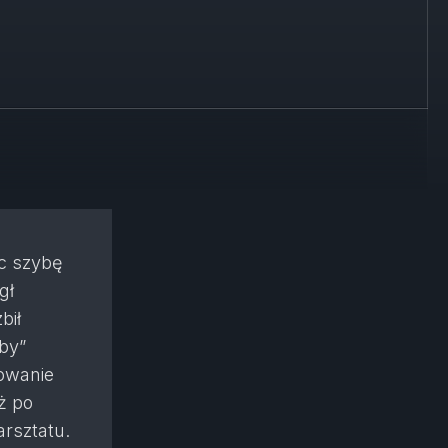
ąc szybę
gł
bił
yby”
rowanie
ż po
rsztatu.