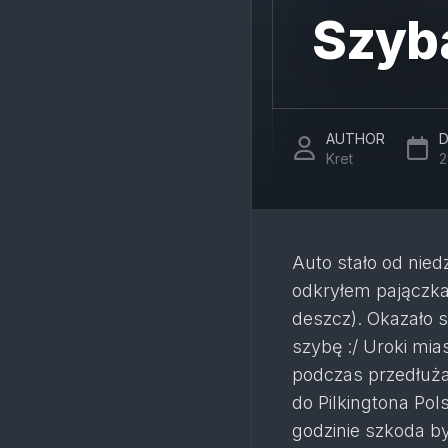
Szyb
AUTHOR
D
Kret
2
Auto stało od nie
odkryłem pajączka
deszcz). Okazało s
szybę :/ Uroki mia
podczas przedłużan
do Pilkingtona Pol
godzinie szkoda b