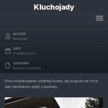
Skip
Kluchojady
to
content
Czekając na pogodę
AUTHOR
Kluchojad
DATE
11 sierpnia 2013
CATEGORY
Budowa
,
Wszystkie
Pora na tynkowanie ostatniej ściany, ale pogoda nie chce
dać robotnikom zejść z budowy.