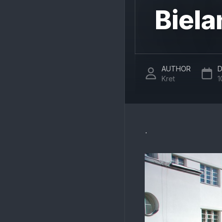
Biela
AUTHOR
D
Kret
1
.