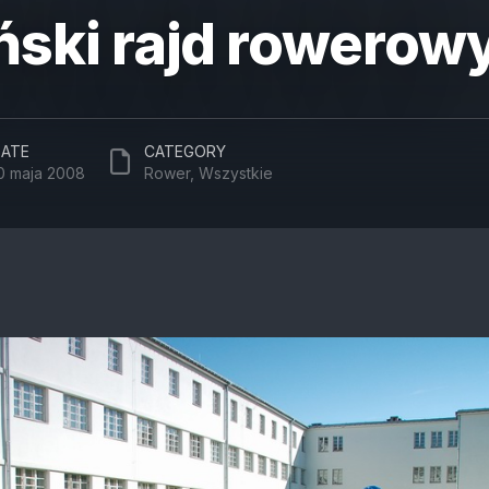
ński rajd rowerow
ATE
CATEGORY
0 maja 2008
Rower
,
Wszystkie