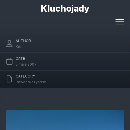
Skip
Kluchojady
to
content
Zegrze by bike
AUTHOR
Kret
DATE
5 maja 2007
CATEGORY
Rower
,
Wszystkie
.