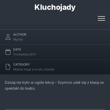
Skip
Kluchojady
to
Przedstawienie „Śpiąca królewna” w
content
Teatrze Guliwer
AUTHOR
Mycha
DATE
11 kwietnia 2017
CATEGORY
Miasto moje a w nim
,
Szkoła
Dzisiaj nie było w ogóle lekcji – Szymcio udał się z klasą na
spektakl do teatru.