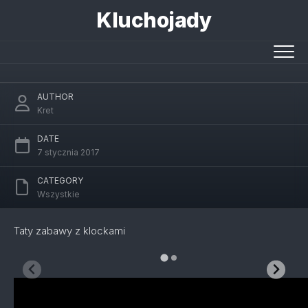
Skip
Kluchojady
to
content
Czołg Lego technic
AUTHOR
Kret
DATE
7 stycznia 2017
CATEGORY
Wszystkie
Taty zabawy z klockami