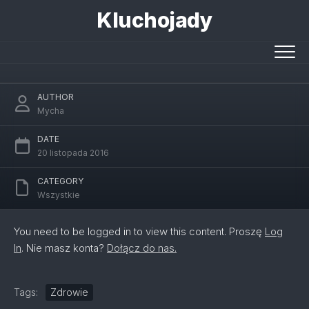
Skip
Kluchojady
to
content
Jesienny atak rotawirusa
AUTHOR
Mycha
DATE
20 listopada 2016
CATEGORY
Wszystkie
You need to be logged in to view this content. Proszę
Log
In
. Nie masz konta?
Dołącz do nas.
Tags:
Zdrowie