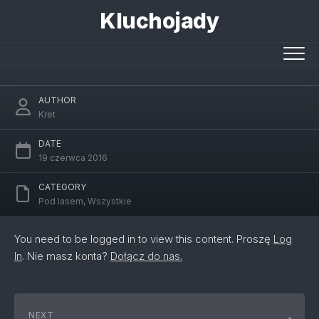
Skip
Kluchojady
to
content
Sami pod lasem
AUTHOR
Kret
DATE
19 czerwca 2016
CATEGORY
Pod lasem
,
Wszystkie
You need to be logged in to view this content. Proszę
Log
In
. Nie masz konta?
Dołącz do nas.
NEXT