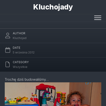
Skip
Kluchojady
to
content
Klocki Lego
AUTHOR
Kluchojad
DATE
5 września 2012
CATEGORY
Wszystkie
Trochę dziś budowaliśmy…