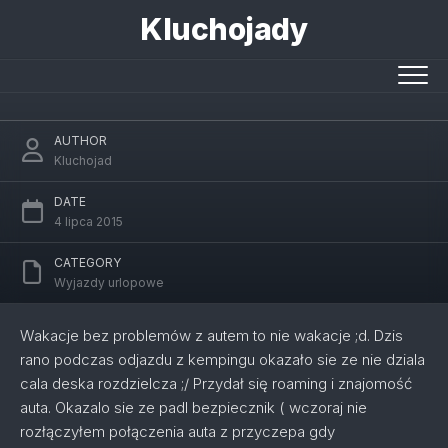
Skip
Kluchojady
to
content
Problem z autem
AUTHOR
Kluchojad
DATE
4 lipca 2015
CATEGORY
Wyjazdy urlopowe
Wakacje bez problemów z autem to nie wakacje ;d. Dzis
rano podczas odjazdu z kempingu okazało sie ze nie dziala
cala deska rozdzielcza ;/ Przydał się roaming i znajomość
auta. Okazalo sie ze padl bezpiecznik ( wczoraj nie
rozłączyłem połączenia auta z przyczepa gdy