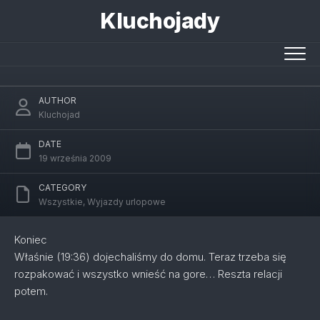
Skip
Kluchojady
to
content
Koniec
AUTHOR
Kluchojad
DATE
19 września 2009
CATEGORY
Wszystkie
,
Wyjazdy urlopowe
Koniec
Właśnie (19:36) dojechaliśmy do domu. Teraz trzeba się
rozpakować i wszystko wnieść na gore… Reszta relacji
potem.