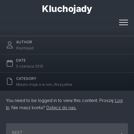
Skip
Kluchojady
to
content
Kępa Potocka
AUTHOR
Kluchojad
DATE
5 czerwca 2010
CATEGORY
Miasto moje a w nim
,
Wszystkie
You need to be logged in to view this content. Proszę
Log
In
. Nie masz konta?
Dołącz do nas.
NEXT