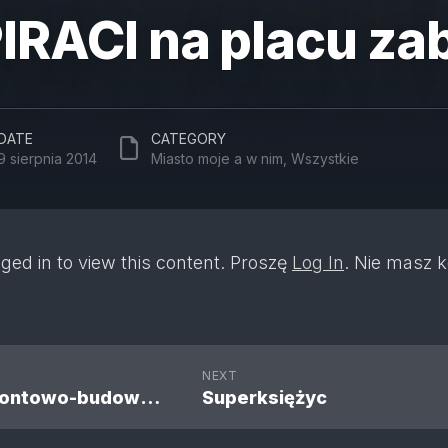
IRACI na placu z
DATE
CATEGORY
9 sierpnia 2014
Miasto moje a w nim
,
Wszystkie
ged in to view this content. Proszę
Log In
. Nie masz 
NEXT
Tydzień remontowo-budowlany pod lasem
Superksiężyc