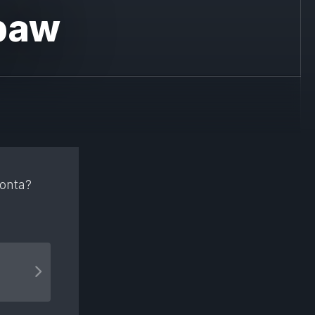
abaw
konta?