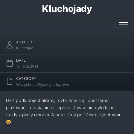
Skip
Kluchojady
to
content
Rzym a właściwie Passoscuro
AUTHOR
Kluchojad
DATE
12 lipca 2014
CATEGORY
Wszystkie
,
Wyjazdy urlopowe
Dziś po 15 dojechaliśmy, rozbiliśmy się i poszliśmy
plażować. To ostatnie najlepsze. Dawno nie było takiej
frajdy z plaży i morza. A poszliśmy po 17 nieprzygotowani