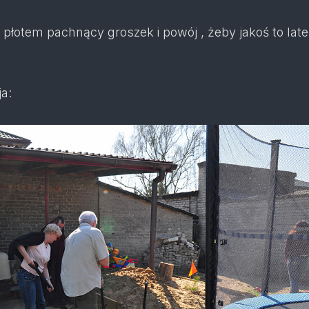
 płotem pachnący groszek i powój , żeby jakoś to lat
ja: