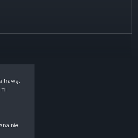
a trawę.
 mi
rana nie