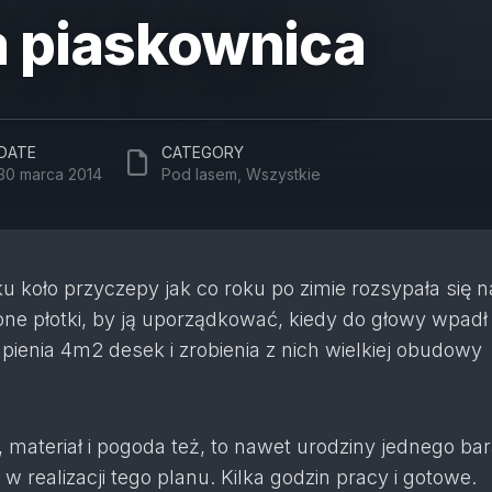
 piaskownica
DATE
CATEGORY
30 marca 2014
Pod lasem
,
Wszystkie
 koło przyczepy jak co roku po zimie rozsypała się n
one płotki, by ją uporządkować, kiedy do głowy wpadł
ienia 4m2 desek i zrobienia z nich wielkiej obudowy
, materiał i pogoda też, to nawet urodziny jednego ba
w realizacji tego planu. Kilka godzin pracy i gotowe.