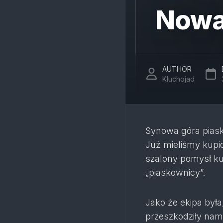
Nowa
AUTHOR
Kluchojad
Synowa góra piasku
Już mieliśmy kupi
szalony pomysł kup
„piaskownicy”.
Jako że ekipa była
przeszkodziły nam 