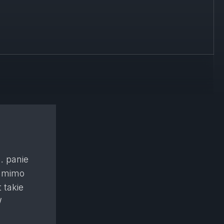
… panie
i mimo
 takie
W