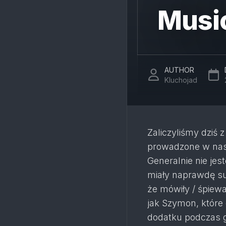
Music
AUTHOR
Kluchojad
Zaliczyliśmy dziś
prowadzone w nasz
Generalnie nie je
miały naprawdę su
że mówiły / śpiewa
jak Szymon, które
dodatku podczas g