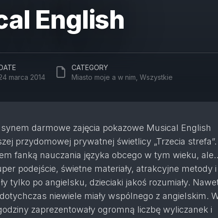
al English
DATE
CATEGORY
24 marca 2014
Miasto moje a w nim
,
Wszystkie
 z synem darmowe zajęcia pokazowe Musical English
ej przydomowej prywatnej świetlicy „Trzecia strefa”.
stem fanką nauczania języka obcego w tym wieku, ale
per podejście, świetne materiały, atrakcyjne metody 
ły tylko po angielsku, dzieciaki jakoś rozumiały. Nawet
 dotychczas niewiele miały wspólnego z angielskim. 
odziny zaprezentowały ogromną liczbę wyliczanek i