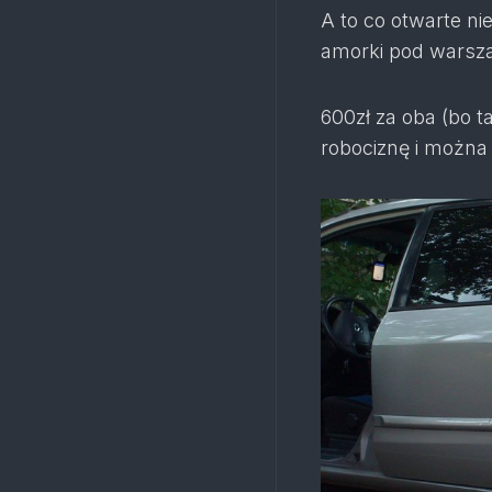
A to co otwarte ni
amorki pod warsz
600zł za oba (bo t
robociznę i można