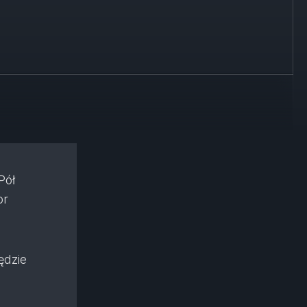
Pół
or
ędzie