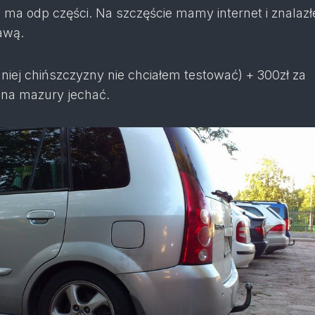
e ma odp części. Na szczęście mamy internet i znalaz
awą.
aniej chińszczyzny nie chciałem testować) + 300zł za
 na mazury jechać.