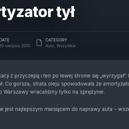
yzator tył
DATE
CATEGORY
28 sierpnia 2013
Auto
,
Wszystkie
cji z przyczepą i ten po lewej stronie się „wyrzygał”. 
ł. Co gorsza, strata oleju spowodowała że amortyzat
 do Warszawy wracaliśmy tylko na sprężynie.
 nie jest najlepszym miesiącem do naprawy auta – wsz