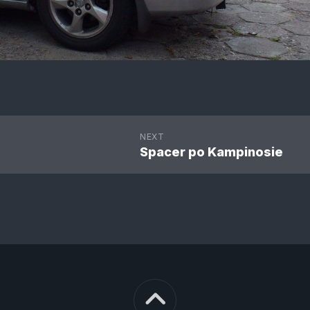
NEXT
Spacer po Kampinosie