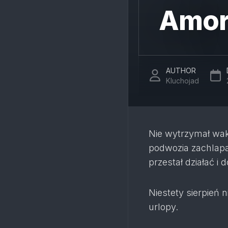
Amort
AUTHOR
Kluchojad
Nie wytrzymał waka
podwozia zachlapa
przestał działać i
Niestety sierpień
urlopy.