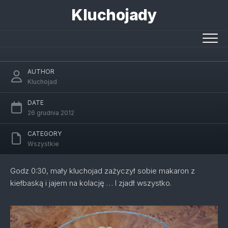
Skip
Kluchojady
to
content
Kolacja
AUTHOR
Kluchojad
DATE
26 grudnia 2012
CATEGORY
Wszystkie
Godz 0:30, mały kluchojad zażyczył sobie makaron z
kiełbaską i jajem na kolację … I zjadł wszystko.