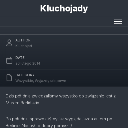
Skip
Kluchojady
to
content
Mur Berliński
AUTHOR
Kluchojad
DATE
20 lutego 2014
CATEGORY
Wszystkie
,
Wyjazdy urlopowe
Dziś pół dnia zwiedzaliśmy wszystko co związanie jest z
Murem Berlińskim.
Po południu sprawdziliśmy jak wygląda jazda autem po
Berlinie. Nie był to dobry pomysł :/