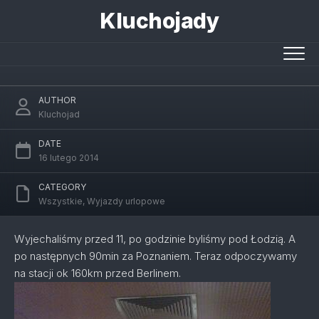
Skip
Kluchojady
to
content
Z drogi
AUTHOR
Kluchojad
DATE
16 lutego 2014
CATEGORY
Wszystkie
,
Wyjazdy urlopowe
Wyjechaliśmy przed 11, po godzinie byliśmy pod Łodzią. A
po następnych 90min za Poznaniem. Teraz odpoczywamy
na stacji ok 160km przed Berlinem.