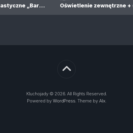
Warsztaty plastyczne „Barwy jesieni” w przedszkolu
Kluchojady © 2026. All Rights Reserved.
Powered by
WordPress
. Theme by
Alx
.