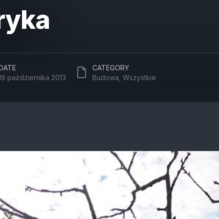
ryka
DATE
CATEGORY
19 października 2013
Budowa
,
Wszystkie