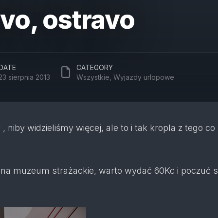
vo, ostravo
DATE
CATEGORY
23 sierpnia 2013
Wszystkie
,
Wyjazdy urlopowe
niby widzieliśmy więcej, ale to i tak kropla z tego c
a na muzeum strażackie, warto wydać 60Kc i poczuć si