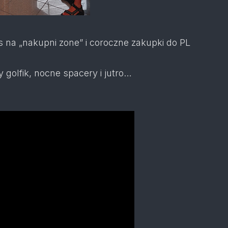
s na „nakupni zone” i coroczne zakupki do PL
golfik, nocne spacery i jutro…