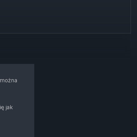
o można
ę jak