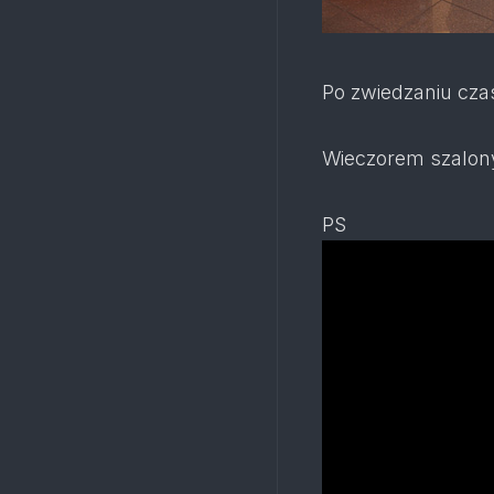
Po zwiedzaniu cza
Wieczorem szalony 
PS