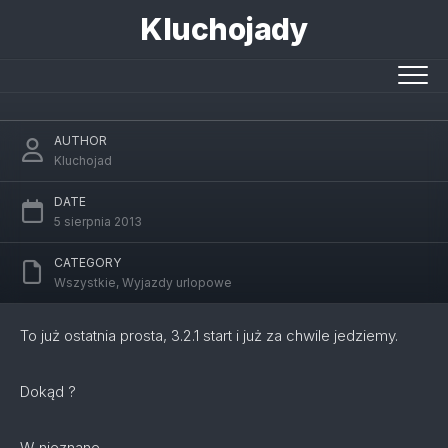
Skip
Kluchojady
to
content
Pora na wakacje
AUTHOR
Kluchojad
DATE
5 sierpnia 2013
CATEGORY
Wszystkie
,
Wyjazdy urlopowe
To już ostatnia prosta, 3.2.1 start i już za chwile jedziemy.
Dokąd ?
W nieznane.