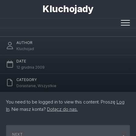
Skip
Kluchojady
to
content
Z wizyta u rodziny
AUTHOR
Kluchojad
DATE
12 grudnia 2009
CATEGORY
Dorastanie
,
Wszystkie
You need to be logged in to view this content. Proszę
Log
In
. Nie masz konta?
Dołącz do nas.
NEXT