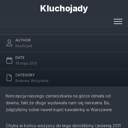
Skip
Kluchojady
to
content
Pora zaczynać
AUTHOR
Kluchojad
DATE
19 maja 2013
CATEGORY
Budowa
,
Wszystkie
Koncepcja naszego zamieszkania na górze istniała od
dawna, fakt że długo wydawała nam się nierealna. Ba,
zdążyliśmy sobie nawet kupić kawalerkę w Warszawie.
Chyba w końcu wszyscy do tego dorośliśmy i jesienią 2011